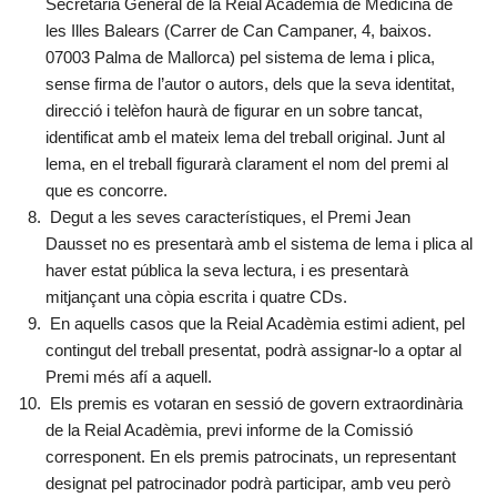
Secretaria General de la Reial Acadèmia de Medicina de
les Illes Balears (Carrer de Can Campaner, 4, baixos.
07003 Palma de Mallorca) pel sistema de lema i plica,
sense firma de l’autor o autors, dels que la seva identitat,
direcció i telèfon haurà de figurar en un sobre tancat,
identificat amb el mateix lema del treball original. Junt al
lema, en el treball figurarà clarament el nom del premi al
que es concorre.
Degut a les seves característiques, el Premi Jean
Dausset no es presentarà amb el sistema de lema i plica al
haver estat pública la seva lectura, i es presentarà
mitjançant una còpia escrita i quatre CDs.
En aquells casos que la Reial Acadèmia estimi adient, pel
contingut del treball presentat, podrà assignar-lo a optar al
Premi més afí a aquell.
Els premis es votaran en sessió de govern extraordinària
de la Reial Acadèmia, previ informe de la Comissió
corresponent. En els premis patrocinats, un representant
designat pel patrocinador podrà participar, amb veu però