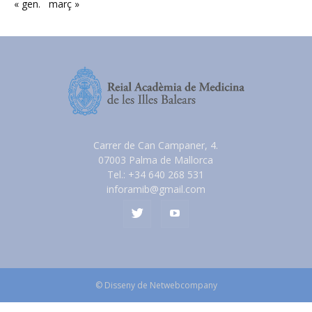
« gen.
març »
Carrer de Can Campaner, 4.
07003 Palma de Mallorca
Tel.: +34 640 268 531
inforamib@gmail.com
© Disseny de Netwebcompany