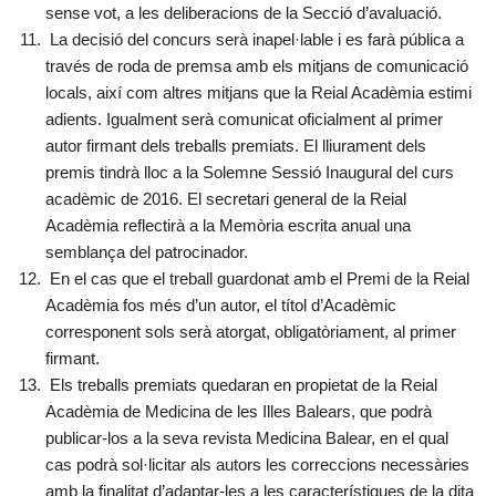
sense vot, a les deliberacions de la Secció d’avaluació.
La decisió del concurs serà inapel·lable i es farà pública a
través de roda de premsa amb els mitjans de comunicació
locals, així com altres mitjans que la Reial Acadèmia estimi
adients. Igualment serà comunicat oficialment al primer
autor firmant dels treballs premiats. El lliurament dels
premis tindrà lloc a la Solemne Sessió Inaugural del curs
acadèmic de 2016. El secretari general de la Reial
Acadèmia reflectirà a la Memòria escrita anual una
semblança del patrocinador.
En el cas que el treball guardonat amb el Premi de la Reial
Acadèmia fos més d’un autor, el títol d’Acadèmic
corresponent sols serà atorgat, obligatòriament, al primer
firmant.
Els treballs premiats quedaran en propietat de la Reial
Acadèmia de Medicina de les Illes Balears, que podrà
publicar-los a la seva revista Medicina Balear, en el qual
cas podrà sol·licitar als autors les correccions necessàries
amb la finalitat d’adaptar-les a les característiques de la dita