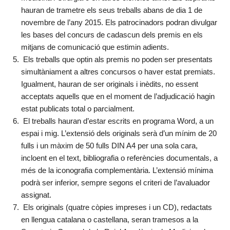
hauran de trametre els seus treballs abans de dia 1 de
novembre de l’any 2015. Els patrocinadors podran divulgar
les bases del concurs de cadascun dels premis en els
mitjans de comunicació que estimin adients.
Els treballs que optin als premis no poden ser presentats
simultàniament a altres concursos o haver estat premiats.
Igualment, hauran de ser originals i inèdits, no essent
acceptats aquells que en el moment de l’adjudicació hagin
estat publicats total o parcialment.
El treballs hauran d’estar escrits en programa Word, a un
espai i mig. L’extensió dels originals serà d’un mínim de 20
fulls i un màxim de 50 fulls DIN A4 per una sola cara,
incloent en el text, bibliografia o referències documentals, a
més de la iconografia complementària. L’extensió mínima
podrà ser inferior, sempre segons el criteri de l’avaluador
assignat.
Els originals (quatre còpies impreses i un CD), redactats
en llengua catalana o castellana, seran tramesos a la