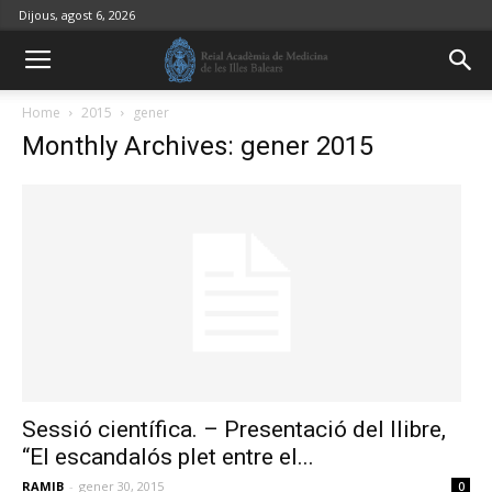
Dijous, agost 6, 2026
Home
2015
gener
Monthly Archives: gener 2015
Sessió científica. – Presentació del llibre,
“El escandalós plet entre el...
RAMIB
-
gener 30, 2015
0