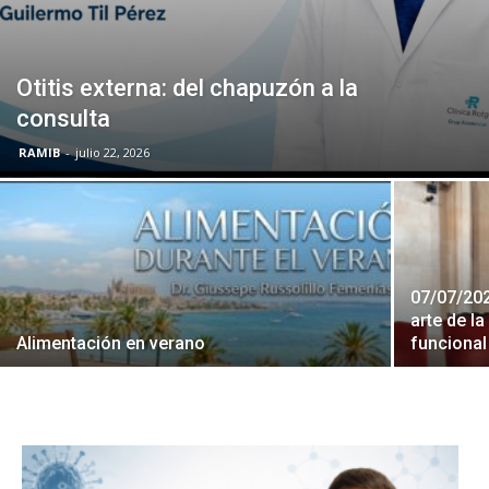
Otitis externa: del chapuzón a la
consulta
RAMIB
-
julio 22, 2026
07/07/202
arte de l
Alimentación en verano
funcional