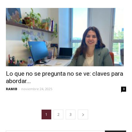
Lo que no se pregunta no se ve: claves para
abordar...
RAMIB
-
noviembre 24, 2025
0
1
2
3