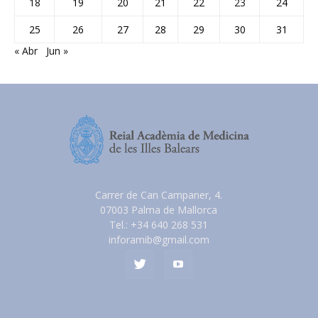
18
19
20
21
22
23
24
25
26
27
28
29
30
31
« Abr
Jun »
Carrer de Can Campaner, 4.
07003 Palma de Mallorca
Tel.: +34 640 268 531
inforamib@gmail.com