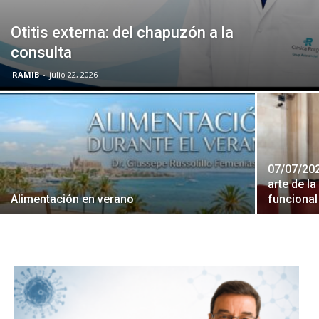
Otitis externa: del chapuzón a la
consulta
RAMIB
-
julio 22, 2026
07/07/202
arte de l
Alimentación en verano
funcional