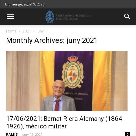
Diumenge, agost 9, 2026
Home
2021
juny
Monthly Archives: juny 2021
17/06/2021: Bernat Riera Alemany (1864-
1926), médico militar
RAMIB
-
juny 12, 2021
0