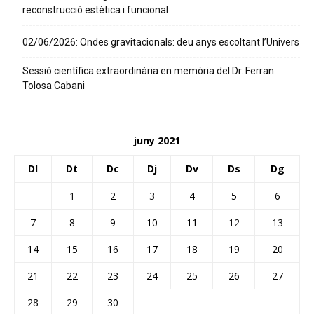
reconstrucció estètica i funcional
02/06/2026: Ondes gravitacionals: deu anys escoltant l’Univers
Sessió científica extraordinària en memòria del Dr. Ferran
Tolosa Cabani
juny 2021
Dl
Dt
Dc
Dj
Dv
Ds
Dg
1
2
3
4
5
6
7
8
9
10
11
12
13
14
15
16
17
18
19
20
21
22
23
24
25
26
27
28
29
30