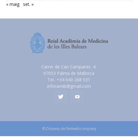
« maig
set. »
Carrer de Can Campaner, 4.
07003 Palma de Mallorca
Tel.: +34 640 268 531
inforamib@gmail.com
© Disseny de Netwebcompany