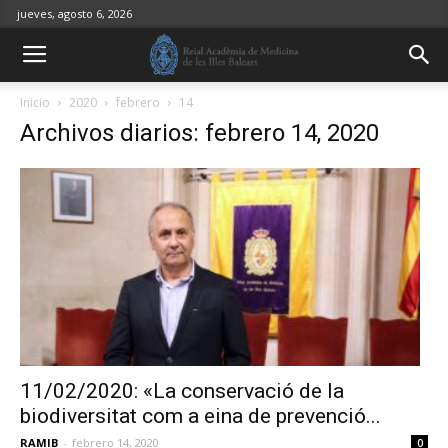
jueves, agosto 6, 2026
Inicio
2020
febrero
14
Archivos diarios: febrero 14, 2020
11/02/2020: «La conservació de la
biodiversitat com a eina de prevenció...
RAMIB
-
febrero 14, 2020
0