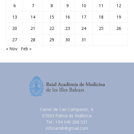
6
7
8
9
10
11
12
13
14
15
16
17
18
19
20
21
22
23
24
25
26
27
28
29
30
31
« Nov
Feb »
Carrer de Can Campaner, 4.
07003 Palma de Mallorca
Tel.: +34 640 268 531
inforamib@gmail.com