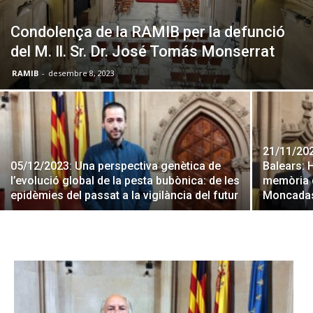
Condolença de la RAMIB per la defunció
del M. Il. Sr. Dr. José Tomás Monserrat
RAMIB
-
desembre 8, 2023
21/11/202
05/12/2023: Una perspectiva genètica de
Balears: H
l’evolució global de la pesta bubònica: de les
memòria d
epidèmies del passat a la vigilància del futur
Moncada