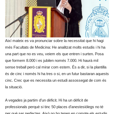
Així mateix es va pronunciar sobre la necessitat que hi hagi
més Facultats de Medicina: He analitzat molts estudis i hi ha
una part que no es veu, veiem els que entren i surten. Posa
que formem 8.000 i es jubilen només 7.000. Hi haurà mil
sense treball però cal mirar com estem. És a dir, si la plantilla
és de cinc i només hi ha tres o si, en un futur bastaran aquests
cinc. Crec que es necessita un estudi assossegat de com és
la situació.
A vegades ja partim d’un dèficit. Hi ha un dèficit de
professionals perquè si tinc 50 places d’anestesiòlegs no té
per què ser perfectes. Això no ho tenen en compte els estudis