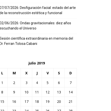
07/07/2026: Desfiguración facial: estado del arte
de la reconstrucción estética y funcional
02/06/2026: Ondas gravitacionales: diez años
escuchando el Universo
Sesión científica extraordinaria en memoria del
Dr. Ferran Tolosa Cabani
julio 2019
L
M
X
J
V
S
D
1
2
3
4
5
6
7
8
9
10
11
12
13
14
15
16
17
18
19
20
21
22
23
24
25
26
27
28