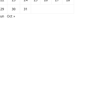
29
30
31
Jun
Oct »