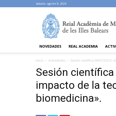
sábado, agosto 8, 2026
Ramib
NOVEDADES
REAL ACADEMIA
ACTIV
Inicio
Actividades
Sesión científica 09/07/2019: «
Sesión científic
impacto de la te
biomedicina».