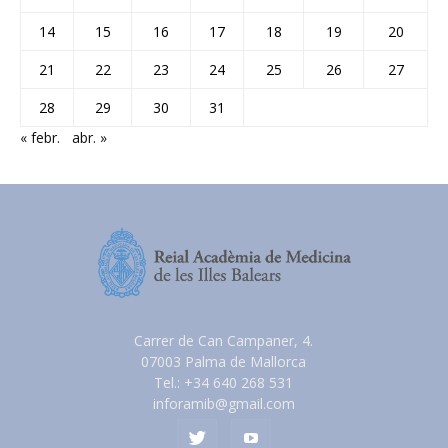
14
15
16
17
18
19
20
21
22
23
24
25
26
27
28
29
30
31
« febr.
abr. »
Carrer de Can Campaner, 4.
07003 Palma de Mallorca
Tel.: +34 640 268 531
inforamib@gmail.com