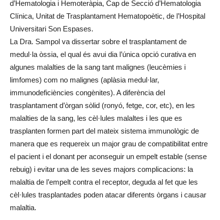
d’Hematologia i Hemoteràpia, Cap de Secció d’Hematologia
Clínica, Unitat de Trasplantament Hematopoètic, de l’Hospital
Universitari Son Espases.
La Dra. Sampol va dissertar sobre el trasplantament de
medul·la òssia, el qual és avui dia l’única opció curativa en
algunes malalties de la sang tant malignes (leucèmies i
limfomes) com no malignes (aplàsia medul·lar,
immunodeficiències congènites). A diferència del
trasplantament d’òrgan sòlid (ronyó, fetge, cor, etc), en les
malalties de la sang, les cèl·lules malaltes i les que es
trasplanten formen part del mateix sistema immunològic de
manera que es requereix un major grau de compatibilitat entre
el pacient i el donant per aconseguir un empelt estable (sense
rebuig) i evitar una de les seves majors complicacions: la
malaltia de l’empelt contra el receptor, deguda al fet que les
cèl·lules trasplantades poden atacar diferents òrgans i causar
malaltia.