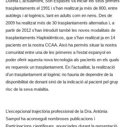
Dureta i, actualment, Son Espases va iniciar els seus primers
trasplantaments el 1991 i s’han realitzat ja més de 800, entre
autòlegs i al·logènics, tant en adults com en nens. Des de
2009 ha realitzat més de 30 trasplantaments alternatius i, a
partir de 2012 s’han introduït també les noves modalitats de
trasplantaments Haploidénticos, que s’han realitzat ja en 14
pacients en la nostra CCAA. Això ha permès situar la nostra
comunitat entre una de les primeres a l’estat espanyol en
poder oferir aquesta nova tecnologia als pacients en els quals
es requereix un trasplantament. En l’actualitat, la realització
d’un trasplantament al·logènic no hauria de dependre de la
disponibilitat de donant sinó de la indicació al pacient pel grup
risc de la seva malaltia.
L’excepcional trajectòria professional de la Dra. Antònia
Sampol ha aconseguit nombroses publicacions i
Participacions científiques, anunciades durant la presentació