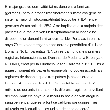
El major grau de compatibilitat es dóna entre familiars
(germans) però la probabilitat d’heretar els mateixos gens del
sistema major d’histocompatibilitat leucocitari (HLA) entre
germans és tan sols del 25%. Això implica que la majoria dels
pacients que requereixen un trasplantament al·logènic no
disposen d’un donant familiar compatible. Per això, ja en els
anys 70 es va començar a considerar la possibilitat d’utilitzar
Donants No Emparentats (DNE) i es van fundar els primers
registres Internacionals de Donants de Medul·la, a Espanya el
REDMO, creat per la Fundació Josep Carreras a 1991. Fins a
aquest moment els pacients espanyols no podien accedir als
registres de donants que altres països ja havien creat a
Europa i Amèrica del Nord. En l’actualitat hi ha més de 25
milions de donants inscrits en els diferents registres al voltant
del món. Amb els anys, a la medul·la òssia es van afegir la
sang perifèrica (que és la font de cèl·lules sanguínies més
utilitzada en l’actualitat) i les unitats de sang de cordó