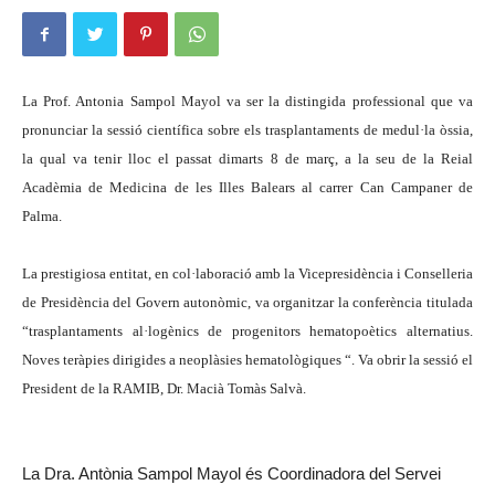
La Prof. Antonia Sampol Mayol va ser la distingida professional que va
pronunciar la sessió científica sobre els trasplantaments de medul·la òssia,
la qual va tenir lloc el passat dimarts 8 de març, a la seu de la Reial
Acadèmia de Medicina de les Illes Balears al carrer Can Campaner de
Palma.
La prestigiosa entitat, en col·laboració amb la Vicepresidència i Conselleria
de Presidència del Govern autonòmic, va organitzar la conferència titulada
“trasplantaments al·logènics de progenitors hematopoètics alternatius.
Noves teràpies dirigides a neoplàsies hematològiques “. Va obrir la sessió el
President de la RAMIB, Dr. Macià Tomàs Salvà.
La Dra. Antònia Sampol Mayol és Coordinadora del Servei