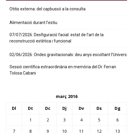
Otitis externa: del capbussó a la consulta
Alimentació durant l’estiu
07/07/2026: Desfiguració facial: estat de l’art de la
reconstrucció estètica i funcional
02/06/2026: Ondes gravitacionals: deu anys escoltant l’Univers
Sessió científica extraordinària en memòria del Dr. Ferran
Tolosa Cabani
març 2016
Dl
Dt
Dc
Dj
Dv
Ds
Dg
1
2
3
4
5
6
7
8
9
10
11
12
13