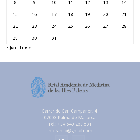
8
9
10
11
12
13
14
15
16
17
18
19
20
21
22
23
24
25
26
27
28
29
30
31
« Jun
Ene »
Carrer de Can Campaner, 4.
07003 Palma de Mallorca
Tel.: +34 640 268 531
inforamib@gmail.com