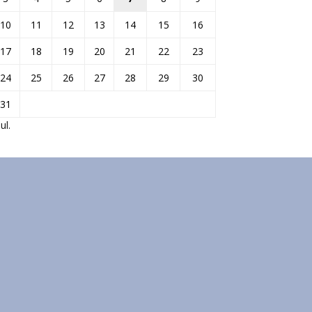
10
11
12
13
14
15
16
17
18
19
20
21
22
23
24
25
26
27
28
29
30
31
jul.