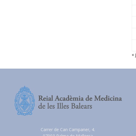
« 
Carrer de Can Campaner, 4.
07003 Palma de Mallorca