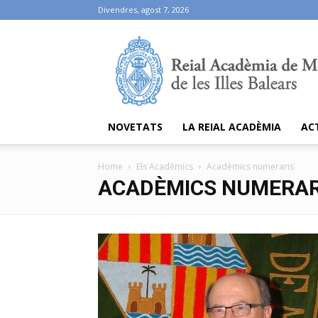
Divendres, agost 7, 2026
Ramib
NOVETATS
LA REIAL ACADÈMIA
AC
Home
Els Acadèmics
Acadèmics numeraris
ACADÈMICS NUMERAR