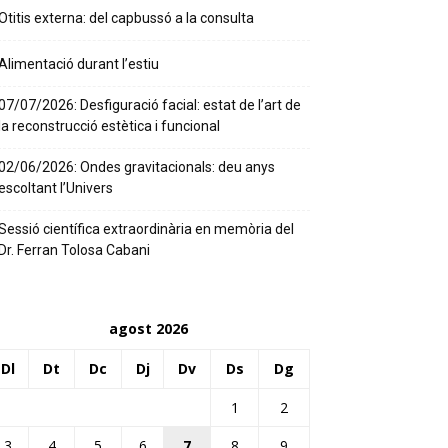
Otitis externa: del capbussó a la consulta
Alimentació durant l’estiu
07/07/2026: Desfiguració facial: estat de l’art de
la reconstrucció estètica i funcional
02/06/2026: Ondes gravitacionals: deu anys
escoltant l’Univers
Sessió científica extraordinària en memòria del
Dr. Ferran Tolosa Cabani
agost 2026
Dl
Dt
Dc
Dj
Dv
Ds
Dg
1
2
3
4
5
6
7
8
9