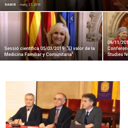
RAMIB
-
març 27, 2019
08/11/201
Sessió científica 05/03/2019: “El valor de la
Conferènc
Medicina Familiar y Comunitaria”
Studies 