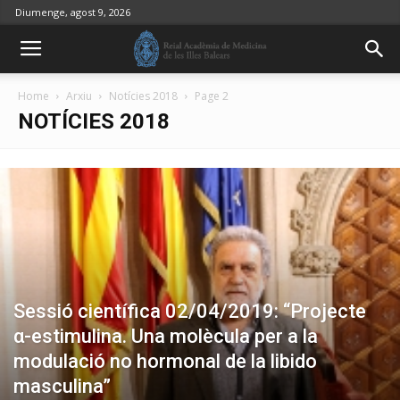
Diumenge, agost 9, 2026
Home
Arxiu
Notícies 2018
Page 2
NOTÍCIES 2018
Sessió científica 02/04/2019: “Projecte
α-estimulina. Una molècula per a la
modulació no hormonal de la libido
masculina”