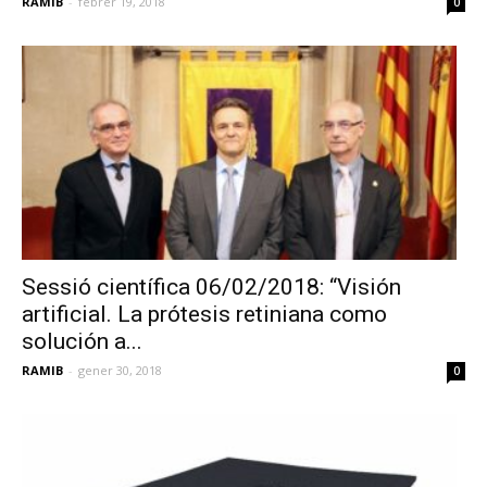
RAMIB
-
febrer 19, 2018
0
Sessió científica 06/02/2018: “Visión
artificial. La prótesis retiniana como
solución a...
RAMIB
-
gener 30, 2018
0