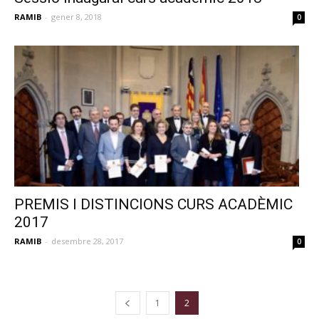
RAMIB
-
gener 8, 2018
0
PREMIS I DISTINCIONS CURS ACADÈMIC
2017
RAMIB
-
desembre 28, 2017
0
1
2