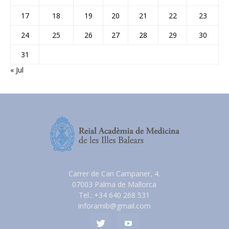
17
18
19
20
21
22
23
24
25
26
27
28
29
30
31
« Jul
Carrer de Can Campaner, 4.
07003 Palma de Mallorca
Tel.: +34 640 268 531
inforamib@gmail.com