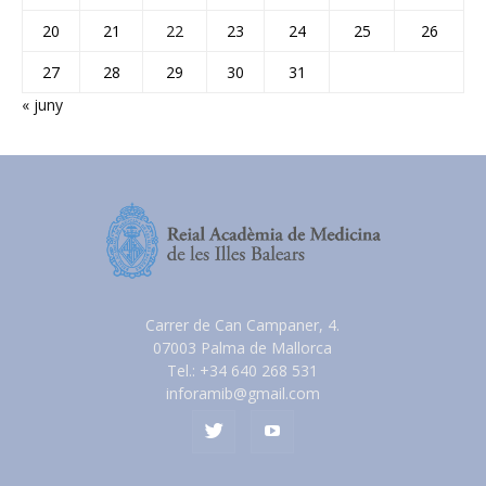
20
21
22
23
24
25
26
27
28
29
30
31
« juny
Carrer de Can Campaner, 4.
07003 Palma de Mallorca
Tel.: +34 640 268 531
inforamib@gmail.com