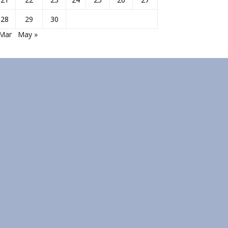
28
29
30
 Mar
May »