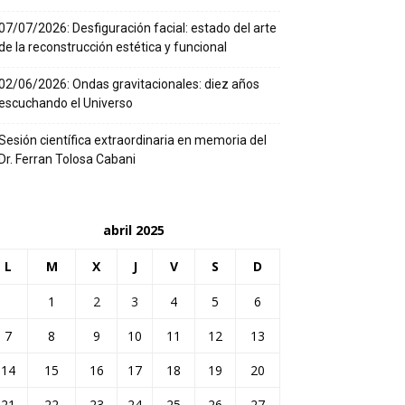
07/07/2026: Desfiguración facial: estado del arte
de la reconstrucción estética y funcional
02/06/2026: Ondas gravitacionales: diez años
escuchando el Universo
Sesión científica extraordinaria en memoria del
Dr. Ferran Tolosa Cabani
abril 2025
L
M
X
J
V
S
D
1
2
3
4
5
6
7
8
9
10
11
12
13
14
15
16
17
18
19
20
21
22
23
24
25
26
27