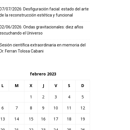
07/07/2026: Desfiguración facial: estado del arte
de la reconstrucción estética y funcional
02/06/2026: Ondas gravitacionales: diez años
escuchando el Universo
Sesión científica extraordinaria en memoria del
Dr. Ferran Tolosa Cabani
febrero 2023
L
M
X
J
V
S
D
1
2
3
4
5
6
7
8
9
10
11
12
13
14
15
16
17
18
19
20
21
22
23
24
25
26