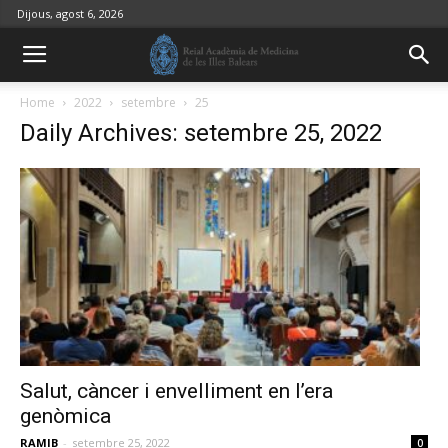
Dijous, agost 6, 2026
Home
2022
setembre
25
Daily Archives: setembre 25, 2022
Salut, càncer i envelliment en l’era
genòmica
RAMIB
-
setembre 25, 2022
0