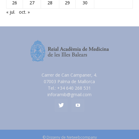
26
27
28
29
30
« jul.
oct. »
Carrer de Can Campaner, 4.
07003 Palma de Mallorca
Tel.: +34 640 268 531
inforamib@gmail.com
© Disseny de Netwebcompany