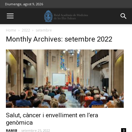
Diumenge, agost 9, 2026
Home
2022
setembre
Monthly Archives: setembre 2022
Salut, càncer i envelliment en l’era
genòmica
RAMIB
-
setembre 25, 2022
0