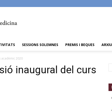
TIVITATS
SESSIONS SOLEMNES
PREMIS I BEQUES
ARXIU
rs acadèmic 2020
ió inaugural del curs