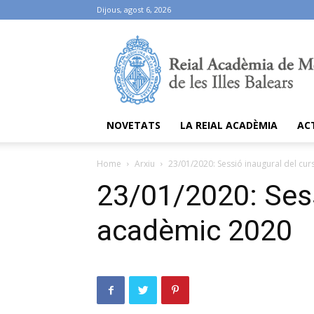
Dijous, agost 6, 2026
Ramib
NOVETATS
LA REIAL ACADÈMIA
AC
Home
Arxiu
23/01/2020: Sessió inaugural del cu
23/01/2020: Sess
acadèmic 2020