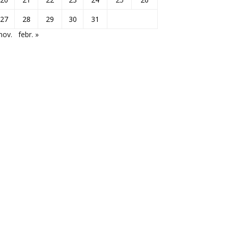
27
28
29
30
31
nov.
febr. »