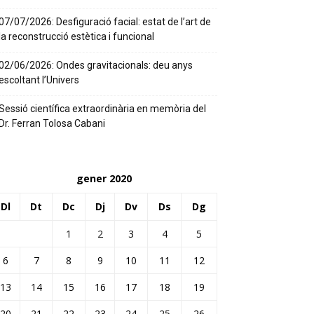
07/07/2026: Desfiguració facial: estat de l’art de
la reconstrucció estètica i funcional
02/06/2026: Ondes gravitacionals: deu anys
escoltant l’Univers
Sessió científica extraordinària en memòria del
Dr. Ferran Tolosa Cabani
gener 2020
Dl
Dt
Dc
Dj
Dv
Ds
Dg
1
2
3
4
5
6
7
8
9
10
11
12
13
14
15
16
17
18
19
20
21
22
23
24
25
26