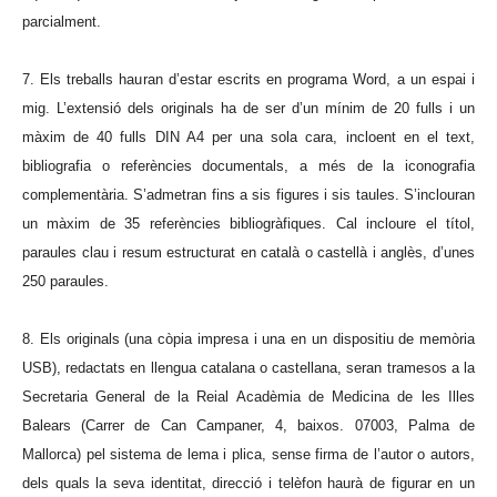
parcialment.
7. Els treballs hauran d’estar escrits en programa Word, a un espai i
mig. L’extensió dels originals ha de ser d’un mínim de 20 fulls i un
màxim de 40 fulls DIN A4 per una sola cara, incloent en el text,
bibliografia o referències documentals, a més de la iconografia
complementària. S’admetran fins a sis figures i sis taules. S’inclouran
un màxim de 35 referències bibliogràfiques. Cal incloure el títol,
paraules clau i resum estructurat en català o castellà i anglès, d’unes
250 paraules.
8. Els originals (una còpia impresa i una en un dispositiu de memòria
USB), redactats en llengua catalana o castellana, seran tramesos a la
Secretaria General de la Reial Acadèmia de Medicina de les Illes
Balears (Carrer de Can Campaner, 4, baixos. 07003, Palma de
Mallorca) pel sistema de lema i plica, sense firma de l’autor o autors,
dels quals la seva identitat, direcció i telèfon haurà de figurar en un