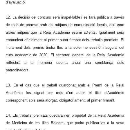
d’avaluació.
12. La decisió del concurs serà inapel·lable i es farà pública a través
de roda de premsa amb els mitjans de comunicació locals, així com
altres mitjans que la Reial Acadèmia estimi adients. Igualment serà
comunicat oficialment al primer autor firmant dels treballs premiats. El
lliurament dels premis tindrà lloc a la solemne sessió inaugural del
curs acadèmic de 2020. El secretari general de la Reial Acadèmia
reflectirà a la memòria escrita anual una semblança dels
patrocinadors.
13. En el cas que el treball guardonat amb el Premi de la Reial
Acadèmia fos signat per més d’un autor, el títol d’Acadèmic
corresponent sols serà atorgat, obligatòriament, al primer firmant.
14. Els treballs premiats quedaran en propietat de la Reial Acadèmia
de Medicina de les Illes Balears, que podrà publicar-los a la seva