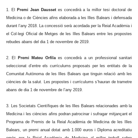
1. El
Premi Jean Dausset
es concedirà a la millor tesi doctoral de
Medicina o de Ciències afins elaborada a les Illes Balears i defensada
durant l’any 2018. La concessió serà acordada per la Reial Acadèmia i
el Col·legi Oficial de Metges de les Illes Balears entre les propostes
rebudes abans del dia 1 de novembre de 2019.
2. El
Premi Mateu Orfila
es concedirà a un professional sanitari
seleccionat d’entre els currículums proposats per les entitats de la
Comunitat Autònoma de les Illes Balears que tinguin relació amb les
ciències de la salut. Les propostes i currículums s’hauran de trametre
abans de dia 1 de novembre de l’any 2019.
3. Les Societats Científiques de les Illes Balears relacionades amb la
Medicina i les ciències afins podran patrocinar i sufragar mitjançant el
Programa de Premis de la Reial Acadèmia de Medicina de les Illes
Balears, un premi anual dotat amb 1.000 euros i Diploma acreditatiu
emès per la Reial Acadèmia de Medicina al millor treball sobre