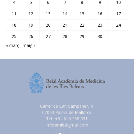
4
5
6
7
8
9
10
11
12
13
14
15
16
17
18
19
20
21
22
23
24
25
26
27
28
29
30
« març
maig »
Carrer de Can Campaner, 4.
07003 Palma de Mallorca
Tel.: +34 640 268 531
inforamib@gmail.com