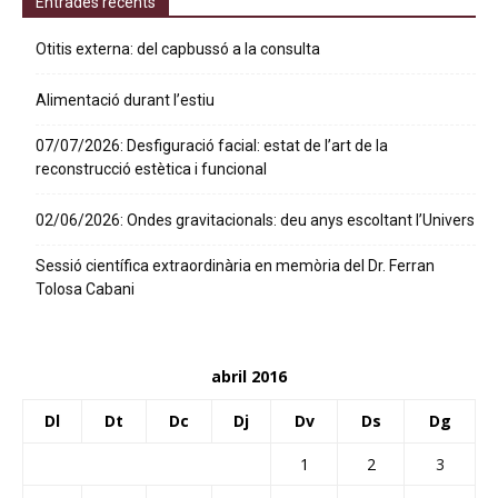
Entrades recents
Otitis externa: del capbussó a la consulta
Alimentació durant l’estiu
07/07/2026: Desfiguració facial: estat de l’art de la
reconstrucció estètica i funcional
02/06/2026: Ondes gravitacionals: deu anys escoltant l’Univers
Sessió científica extraordinària en memòria del Dr. Ferran
Tolosa Cabani
abril 2016
Dl
Dt
Dc
Dj
Dv
Ds
Dg
1
2
3