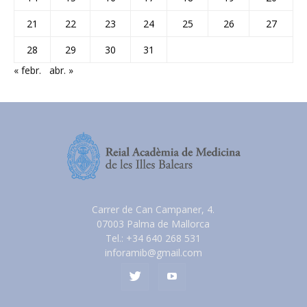
21
22
23
24
25
26
27
28
29
30
31
« febr.
abr. »
Carrer de Can Campaner, 4.
07003 Palma de Mallorca
Tel.: +34 640 268 531
inforamib@gmail.com