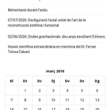
Alimentació durant l’estiu
07/07/2026: Desfiguració facial: estat de l’art de la
reconstrucció estètica i funcional
02/06/2026: Ondes gravitacionals: deu anys escoltant l’Univers
Sessió científica extraordinària en memòria del Dr. Ferran
Tolosa Cabani
març 2016
Dl
Dt
Dc
Dj
Dv
Ds
Dg
1
2
3
4
5
6
7
8
9
10
11
12
13
14
15
16
17
18
19
20