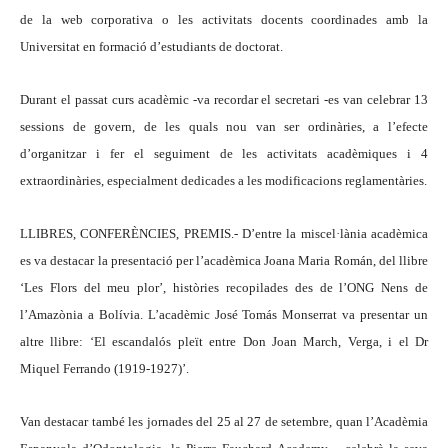
de la web corporativa o les activitats docents coordinades amb la
Universitat en formació d’estudiants de doctorat.
Durant el passat curs acadèmic -va recordar el secretari -es van celebrar 13
sessions de govern, de les quals nou van ser ordinàries, a l’efecte
d’organitzar i fer el seguiment de les activitats acadèmiques i 4
extraordinàries, especialment dedicades a les modificacions reglamentàries.
LLIBRES, CONFERÈNCIES, PREMIS.- D’entre la miscel·lània acadèmica
es va destacar la presentació per l’acadèmica Joana Maria Román, del llibre
‘Les Flors del meu plor’, històries recopilades des de l’ONG Nens de
l’Amazònia a Bolívia. L’acadèmic José Tomás Monserrat va presentar un
altre llibre: ‘El escandalós pleït entre Don Joan March, Verga, i el Dr
Miquel Ferrando (1919-1927)’.
Van destacar també les jornades del 25 al 27 de setembre, quan l’Acadèmia