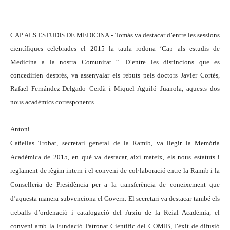
CAP ALS ESTUDIS DE MEDICINA.- Tomàs va destacar d’entre les sessions
científiques celebrades el 2015 la taula rodona ‘Cap als estudis de
Medicina a la nostra Comunitat “. D’entre les distincions que es
concedirien després, va assenyalar els rebuts pels doctors Javier Cortés,
Rafael Fernández-Delgado Cerdà i Miquel Aguiló Juanola, aquests dos
nous acadèmics corresponents.
Antoni
Cañellas Trobat, secretari general de la Ramib, va llegir la Memòria
Acadèmica de 2015, en què va destacar, així mateix, els nous estatuts i
reglament de règim intern i el conveni de col·laboració entre la Ramib i la
Conselleria de Presidència per a la transferència de coneixement que
d’aquesta manera subvenciona el Govern. El secretari va destacar també els
treballs d’ordenació i catalogació del Arxiu de la Reial Acadèmia, el
conveni amb la Fundació Patronat Científic del COMIB, l’èxit de difusió