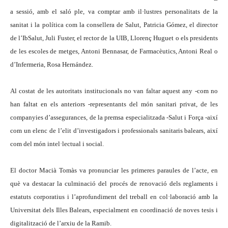
a sessió, amb el saló ple, va comptar amb il·lustres personalitats de la
sanitat i la política com la consellera de Salut, Patricia Gómez, el director
de l’IbSalut, Juli Fuster, el rector de la UIB, Llorenç Huguet o els presidents
de les escoles de metges, Antoni Bennasar, de Farmacèutics, Antoni Real o
d’Infermeria, Rosa Hernández.
Al costat de les autoritats institucionals no van faltar aquest any -com no
han faltat en els anteriors -representants del món sanitari privat, de les
companyies d’assegurances, de la premsa especialitzada -Salut i Força -així
com un elenc de l’elit d’investigadors i professionals sanitaris balears, així
com del món intel·lectual i social.
El doctor Macià Tomàs va pronunciar les primeres paraules de l’acte, en
què va destacar la culminació del procés de renovació dels reglaments i
estatuts corporatius i l’aprofundiment del treball en col·laboració amb la
Universitat dels Illes Balears, especialment en coordinació de noves tesis i
digitalització de l’arxiu de la Ramib.