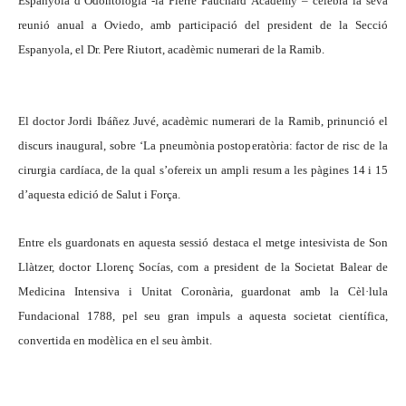
Espanyola d’Odontologia -la Pierre Fauchard Academy – celebrà la seva
reunió anual a Oviedo, amb participació del president de la Secció
Espanyola, el Dr. Pere Riutort, acadèmic numerari de la Ramib.
El doctor Jordi Ibáñez Juvé, acadèmic numerari de la Ramib, prinunció el
discurs inaugural, sobre ‘La pneumònia postoperatòria: factor de risc de la
cirurgia cardíaca, de la qual s’ofereix un ampli resum a les pàgines 14 i 15
d’aquesta edició de Salut i Força.
Entre els guardonats en aquesta sessió destaca el metge intesivista de Son
Llàtzer, doctor Llorenç Socías, com a president de la Societat Balear de
Medicina Intensiva i Unitat Coronària, guardonat amb la Cèl·lula
Fundacional 1788, pel seu gran impuls a aquesta societat científica,
convertida en modèlica en el seu àmbit.