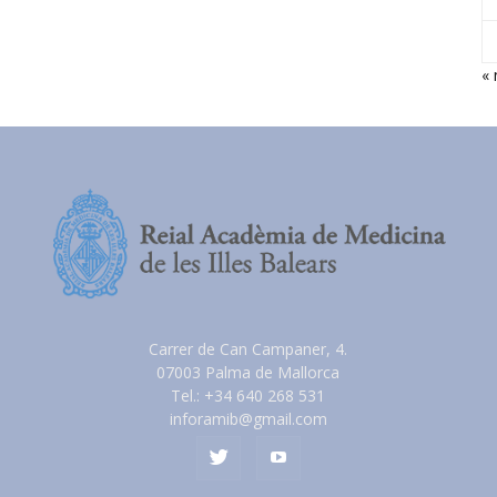
« 
Carrer de Can Campaner, 4.
07003 Palma de Mallorca
Tel.: +34 640 268 531
inforamib@gmail.com