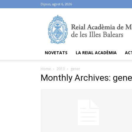
Dijous, agost 6, 2026
Ramib
NOVETATS
LA REIAL ACADÈMIA
AC
Home
2013
gener
Monthly Archives: gen