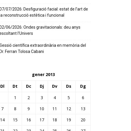
07/07/2026: Desfiguració facial: estat de l’art de
la reconstrucció estètica i funcional
02/06/2026: Ondes gravitacionals: deu anys
escoltant l’Univers
Sessió científica extraordinària en memòria del
Dr. Ferran Tolosa Cabani
gener 2013
Dl
Dt
Dc
Dj
Dv
Ds
Dg
1
2
3
4
5
6
7
8
9
10
11
12
13
14
15
16
17
18
19
20
21
22
23
24
25
26
27