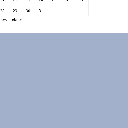
28
29
30
31
nov.
febr. »