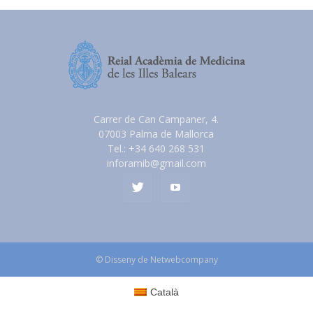
Carrer de Can Campaner, 4.
07003 Palma de Mallorca
Tel.: +34 640 268 531
inforamib@gmail.com
© Disseny de Netwebcompany
Català