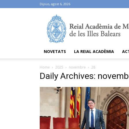
Dijous, agost 6, 2026
Ramib
NOVETATS
LA REIAL ACADÈMIA
AC
Home
2025
novembre
28
Daily Archives: novemb