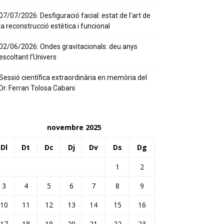
07/07/2026: Desfiguració facial: estat de l’art de
la reconstrucció estètica i funcional
02/06/2026: Ondes gravitacionals: deu anys
escoltant l’Univers
Sessió científica extraordinària en memòria del
Dr. Ferran Tolosa Cabani
novembre 2025
Dl
Dt
Dc
Dj
Dv
Ds
Dg
1
2
3
4
5
6
7
8
9
10
11
12
13
14
15
16
17
18
19
20
21
22
23