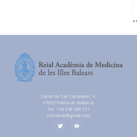
« 
Carrer de Can Campaner, 4.
07003 Palma de Mallorca
Tel.: +34 640 268 531
inforamib@gmail.com