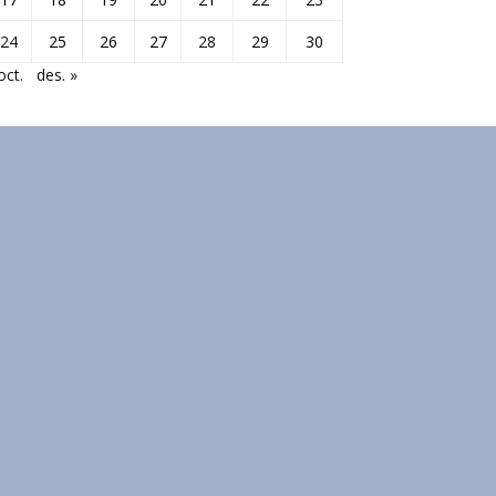
24
25
26
27
28
29
30
oct.
des. »