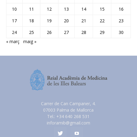
10
11
12
13
14
15
16
17
18
19
20
21
22
23
24
25
26
27
28
29
30
« març
maig »
Carrer de Can Campaner, 4.
07003 Palma de Mallorca
Tel.: +34 640 268 531
inforamib@gmail.com