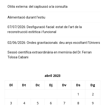
Otitis externa: del capbussó a la consulta
Alimentació durant l’estiu
07/07/2026: Desfiguració facial: estat de l’art de la
reconstrucció estètica i funcional
02/06/2026: Ondes gravitacionals: deu anys escoltant l’Univers
Sessió científica extraordinària en memòria del Dr. Ferran
Tolosa Cabani
abril 2023
Dl
Dt
Dc
Dj
Dv
Ds
Dg
1
2
3
4
5
6
7
8
9