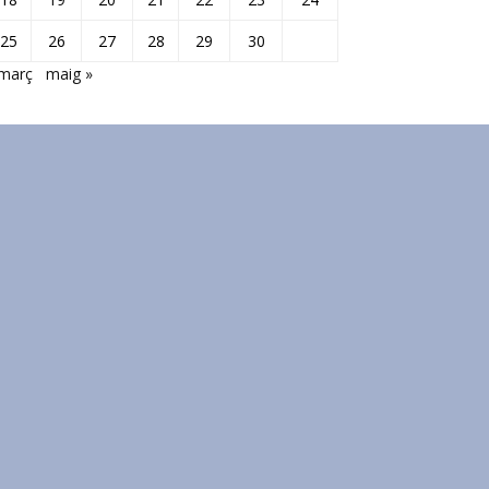
25
26
27
28
29
30
 març
maig »