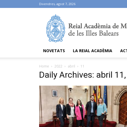
Divendres, agost 7, 2026
Ramib
NOVETATS
LA REIAL ACADÈMIA
AC
Home
2022
abril
11
Daily Archives: abril 11