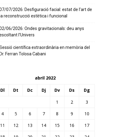
07/07/2026: Desfiguració facial: estat de l’art de
la reconstrucció estètica i funcional
02/06/2026: Ondes gravitacionals: deu anys
escoltant l’Univers
Sessió científica extraordinària en memòria del
Dr. Ferran Tolosa Cabani
abril 2022
Dl
Dt
Dc
Dj
Dv
Ds
Dg
1
2
3
4
5
6
7
8
9
10
11
12
13
14
15
16
17
18
19
20
21
22
23
24