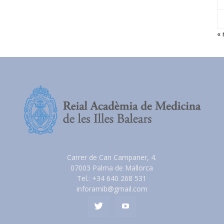
«
Carrer de Can Campaner, 4.
07003 Palma de Mallorca
Tel.: +34 640 268 531
inforamib@gmail.com