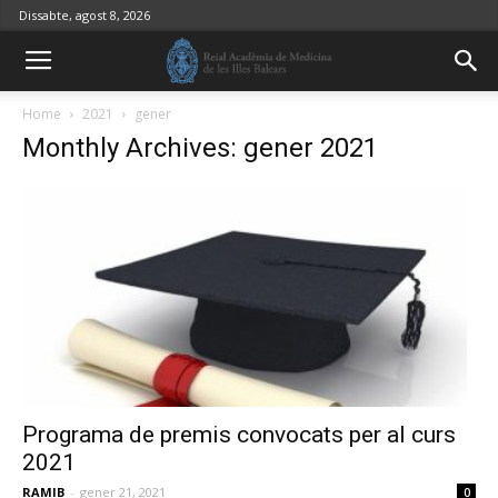
Dissabte, agost 8, 2026
Home
2021
gener
Monthly Archives: gener 2021
Programa de premis convocats per al curs
2021
RAMIB
-
gener 21, 2021
0