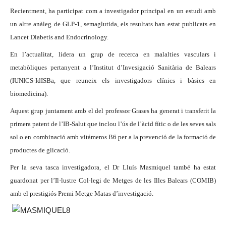
Recientment, ha participat com a investigador principal en un estudi amb
un altre anàleg de GLP-1, semaglutida, els resultats han estat publicats en
Lancet Diabetis and Endocrinology.
En l’actualitat, lidera un grup de recerca en malalties vasculars i
metabòliques pertanyent a l’Institut d’Invesigació Sanitària de Balears
(IUNICS-IdISBa, que reuneix els investigadors clínics i bàsics en
biomedicina).
Aquest grup juntament amb el del professor Grases ha generat i transferit la
primera patent de l’IB-Salut que inclou l’ús de l’àcid fític o de les seves sals
sol o en combinació amb vitámeros B6 per a la prevenció de la formació de
productes de glicació.
Per la seva tasca investigadora, el Dr Lluís Masmiquel també ha estat
guardonat per l’Il·lustre Col·legi de Metges de les Illes Balears (COMIB)
amb el prestigiós Premi Metge Matas d’investigació.