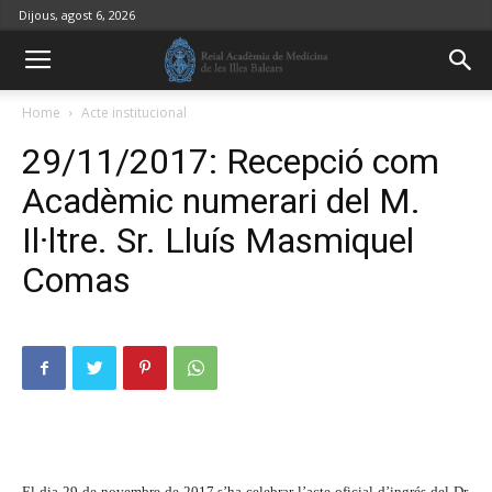
Dijous, agost 6, 2026
Home
Acte institucional
29/11/2017: Recepció com
Acadèmic numerari del M.
Il·ltre. Sr. Lluís Masmiquel
Comas
El dia 29 de novembre de 2017 s’ha celebrar l’acte oficial d’ingrés del Dr.