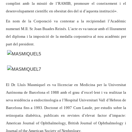
complint amb la missió de l’RAMIB, promoure el coneixement i el
desenvolupament científic en obesitat des del si d’aquesta institució».
En nom de la Corporació va contestar a la recipiendari l’Acadèmic
numerari M.Il. Sr. Joan Buades Reinés. L’acte es va tancar amb el lliurament
del diploma i la imposició de la medalla corporativa al nou acadèmic per
part del president.
El Dr. Lluís Masmiquel es va llicenciar en Medicina per la Universitat
Autònoma de Barcelona el 1988 amb el grau d’excel·lent i va realitzar la
seva residència a endocrinologia a l’Hospital Universitari Vall d’Hebron de
Barcelona fins a 1993. Doctorat el 1997 Cum Laude, per estudis sobre la
retinopatia diabètica, publicats en revistes d’elevat factor d’impacte:
American Journal of Ophthalmology, British Journal of Ophthalmology i
Journal of the American Society of Nephrology.