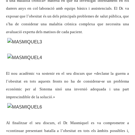
d’una malaltia crònica» matèria en què ha investigat intensament en els
darrers anys en col·laboració amb equips bàsics i assistencials. El Dr. va
exposar que l’obesitat és un dels principals problemes de salut pública, que
s’ha de considerar una malaltia crònica complexa que necessita una
avaluació experta dels matisos de cada pacient.
El nou acadèmic va sostenir en el seu discurs que «declarar la guerra a
l’obesitat en tots aquests fronts no ha de considerar-se un problema
econòmic per al Sistema sinó una inversió adequada i una part
imprescindible de la solució.»
Al finalitzar el seu discurs, el Dr. Masmiquel es va comprometre a
«continuar presentant batalla a l’obesitat en tots els àmbits possibles i,