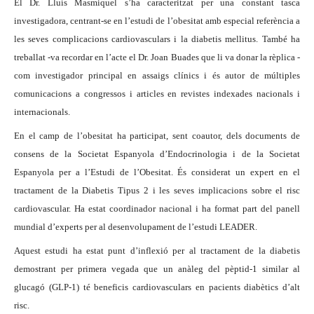
El Dr. Lluís Masmiquel s’ha caracteritzat per una constant tasca
investigadora, centrant-se en l’estudi de l’obesitat amb especial referència a
les seves complicacions cardiovasculars i la diabetis mellitus. També ha
treballat -va recordar en l’acte el Dr. Joan Buades que li va donar la rèplica -
com investigador principal en assaigs clínics i és autor de múltiples
comunicacions a congressos i articles en revistes indexades nacionals i
internacionals.
En el camp de l’obesitat ha participat, sent coautor, dels documents de
consens de la Societat Espanyola d’Endocrinologia i de la Societat
Espanyola per a l’Estudi de l’Obesitat. És considerat un expert en el
tractament de la Diabetis Tipus 2 i les seves implicacions sobre el risc
cardiovascular. Ha estat coordinador nacional i ha format part del panell
mundial d’experts per al desenvolupament de l’estudi LEADER.
Aquest estudi ha estat punt d’inflexió per al tractament de la diabetis
demostrant per primera vegada que un anàleg del pèptid-1 similar al
glucagó (GLP-1) té beneficis cardiovasculars en pacients diabètics d’alt
risc.