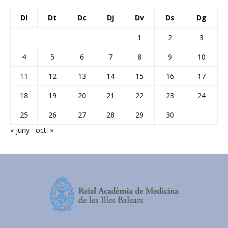
Dl
Dt
Dc
Dj
Dv
Ds
Dg
1
2
3
4
5
6
7
8
9
10
11
12
13
14
15
16
17
18
19
20
21
22
23
24
25
26
27
28
29
30
« juny
oct. »