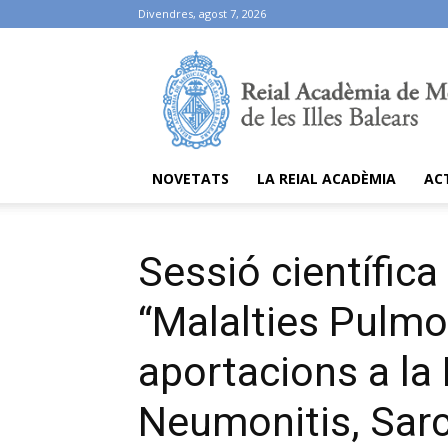
Divendres, agost 7, 2026
Ramib
NOVETATS
LA REIAL ACADÈMIA
AC
Sessió científic
“Malalties Pulmon
aportacions a la
Neumonitis, Sarco