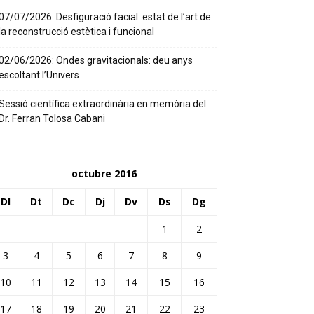
07/07/2026: Desfiguració facial: estat de l’art de
la reconstrucció estètica i funcional
02/06/2026: Ondes gravitacionals: deu anys
escoltant l’Univers
Sessió científica extraordinària en memòria del
Dr. Ferran Tolosa Cabani
octubre 2016
Dl
Dt
Dc
Dj
Dv
Ds
Dg
1
2
3
4
5
6
7
8
9
10
11
12
13
14
15
16
17
18
19
20
21
22
23