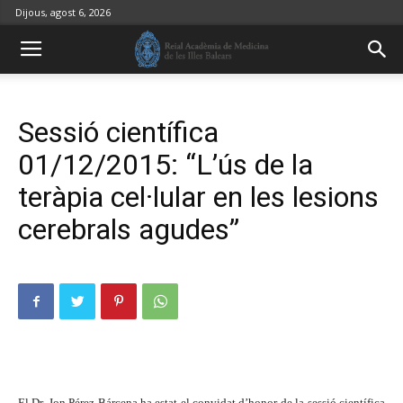
Dijous, agost 6, 2026
Sessió científica
01/12/2015: “L’ús de la
teràpia cel·lular en les lesions
cerebrals agudes”
El Dr. Jon Pérez Bárcena ha estat el convidat d’honor de la sessió científica