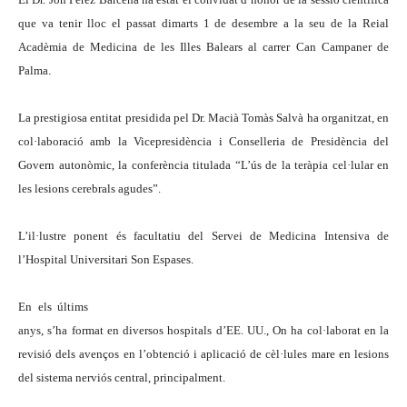
que va tenir lloc el passat dimarts 1 de desembre a la seu de la Reial
Acadèmia de Medicina de les Illes Balears al carrer Can Campaner de
Palma
.
La prestigiosa entitat presidida pel Dr. Macià Tomàs Salvà ha organitzat, en
col·laboració amb la Vicepresidència i Conselleria de Presidència del
Govern autonòmic, la conferència titulada “L’ús de la teràpia cel·lular en
les lesions cerebrals agudes”.
L’il·lustre ponent és facultatiu del Servei de Medicina Intensiva de
l’Hospital Universitari Son Espases.
En els últims
anys, s’ha format en diversos hospitals d’EE. UU., On ha col·laborat en la
revisió dels avenços en l’obtenció i aplicació de cèl·lules mare en lesions
del sistema nerviós central, principalment.