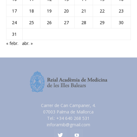
17
18
19
20
21
22
23
24
25
26
27
28
29
30
31
« febr.
abr. »
Carrer de Can Campaner, 4.
07003 Palma de Mallorca
Tel.: +34 640 268 531
inforamib@gmail.com