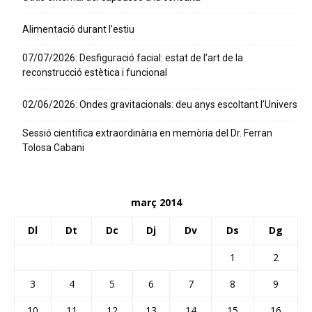
Alimentació durant l’estiu
07/07/2026: Desfiguració facial: estat de l’art de la
reconstrucció estètica i funcional
02/06/2026: Ondes gravitacionals: deu anys escoltant l’Univers
Sessió científica extraordinària en memòria del Dr. Ferran
Tolosa Cabani
març 2014
Dl
Dt
Dc
Dj
Dv
Ds
Dg
1
2
3
4
5
6
7
8
9
10
11
12
13
14
15
16