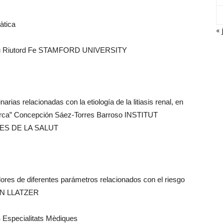
àtica
« 
tomeu Riutord Fe STAMFORD UNIVERSITY
arias relacionadas con la etiología de la litiasis renal, en
llorca” Concepción Sáez-Torres Barroso INSTITUT
ES DE LA SALUT
alores de diferentes parámetros relacionados con el riesgo
SON LLATZER
S
Especialitats Mèdiques