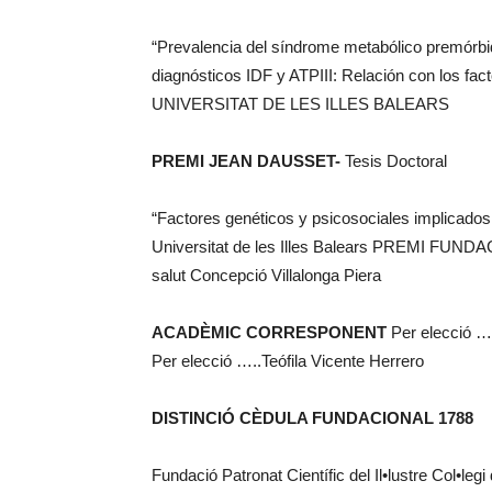
“Prevalencia del síndrome metabólico premórbid
diagnósticos IDF y ATPIII: Relación con los fac
UNIVERSITAT DE LES ILLES BALEARS
PREMI JEAN DAUSSET-
Tesis Doctoral
“Factores genéticos y psicosociales implicado
Universitat de les Illes Balears PREMI FUNDAC
salut Concepció Villalonga Piera
ACADÈMIC CORRESPONENT
Per elecció …
Per elecció …..Teófila Vicente Herrero
DISTINCIÓ CÈDULA FUNDACIONAL 1788
Fundació Patronat Científic del Il•lustre C