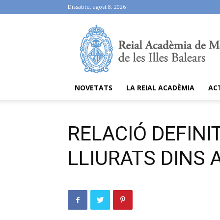
Dissabte, agost 8, 2026
Ramib
NOVETATS
LA REIAL ACADÈMIA
AC
RELACIÓ DEFINI
LLIURATS DINS 