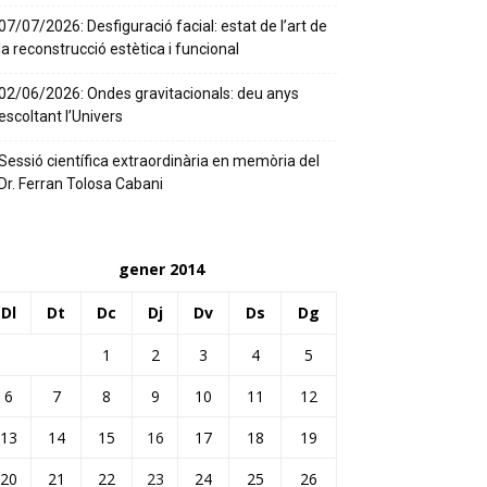
07/07/2026: Desfiguració facial: estat de l’art de
la reconstrucció estètica i funcional
02/06/2026: Ondes gravitacionals: deu anys
escoltant l’Univers
Sessió científica extraordinària en memòria del
Dr. Ferran Tolosa Cabani
gener 2014
Dl
Dt
Dc
Dj
Dv
Ds
Dg
1
2
3
4
5
6
7
8
9
10
11
12
13
14
15
16
17
18
19
20
21
22
23
24
25
26