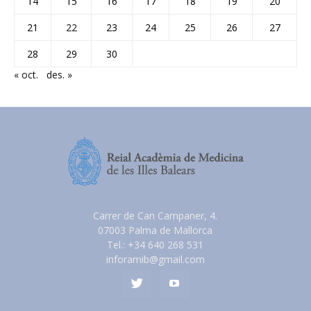
14
15
16
17
18
19
20
21
22
23
24
25
26
27
28
29
30
« oct.
des. »
Carrer de Can Campaner, 4.
07003 Palma de Mallorca
Tel.: +34 640 268 531
inforamib@gmail.com