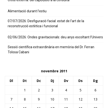
Otitis externa: del capbussó a la consulta
Alimentació durant l’estiu
07/07/2026: Desfiguració facial: estat de l’art de la
reconstrucció estètica i funcional
02/06/2026: Ondes gravitacionals: deu anys escoltant l’Univers
Sessió científica extraordinària en memòria del Dr. Ferran
Tolosa Cabani
novembre 2011
Dl
Dt
Dc
Dj
Dv
Ds
Dg
1
2
3
4
5
6
7
8
9
10
11
12
13