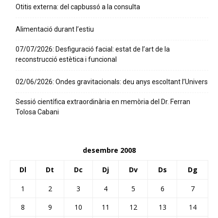
Otitis externa: del capbussó a la consulta
Alimentació durant l’estiu
07/07/2026: Desfiguració facial: estat de l’art de la
reconstrucció estètica i funcional
02/06/2026: Ondes gravitacionals: deu anys escoltant l’Univers
Sessió científica extraordinària en memòria del Dr. Ferran
Tolosa Cabani
desembre 2008
Dl
Dt
Dc
Dj
Dv
Ds
Dg
1
2
3
4
5
6
7
8
9
10
11
12
13
14