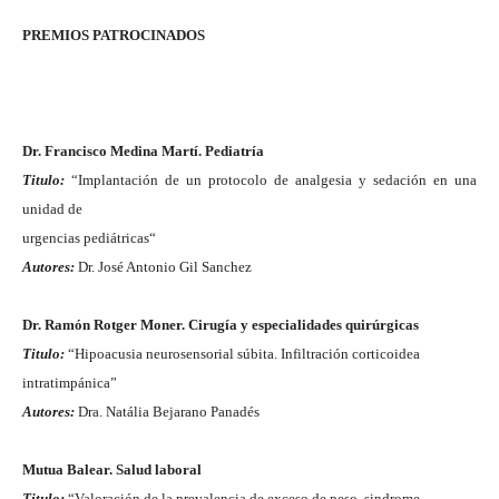
PREMIOS PATROCINADOS
Dr. Francisco Medina Martí. Pediatría
Titulo:
“Implantación de un protocolo de analgesia y sedación en una
unidad de
urgencias pediátricas
“
Autores:
Dr. José Antonio Gil Sanchez
Dr. Ramón Rotger Moner. Cirugía y especialidades quirúrgicas
Titulo:
“Hipoacusia neurosensorial súbita. Infiltración corticoidea
intratimpánica”
Autores:
Dra. Natália Bejarano Panadés
Mutua Balear. Salud laboral
Titulo:
“Valoración de la prevalencia de exceso de peso, sindrome