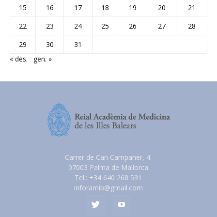
15
16
17
18
19
20
21
22
23
24
25
26
27
28
29
30
31
« des.
gen. »
Carrer de Can Campaner, 4.
07003 Palma de Mallorca
Tel.: +34 640 268 531
inforamib@gmail.com